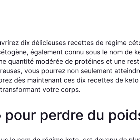
rirez dix délicieuses recettes de régime cét
cétogène, également connu sous le nom de ket
e quantité modérée de protéines et une restr
ureuses, vous pourrez non seulement atteindr
lorez dès maintenant ces dix recettes de ket
 transformant votre corps.
o pour perdre du poid
s le nom de régime keto, est devenu de plus