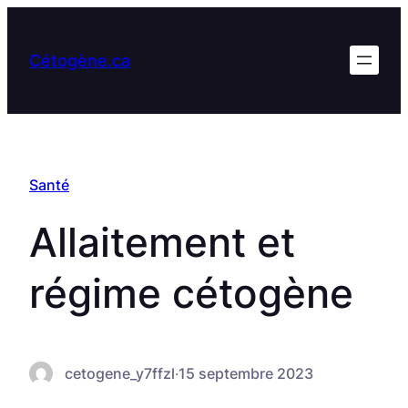
Aller
au
Cétogène.ca
contenu
Santé
Allaitement et
régime cétogène
cetogene_y7ffzl
·
15 septembre 2023