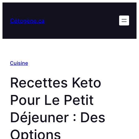
Aller
au
Cétogène.ca
contenu
Cuisine
Recettes Keto
Pour Le Petit
Déjeuner : Des
Options