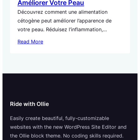
Améliorer Votre Peau
Découvrez comment une alimentation
cétogène peut améliorer l’apparence de
votre peau. Réduisez l’inflammation,
favorisez la cicatrisation et nourrissez votre
Read More
peau de l’intérieur. Maximisez les bénéfices
en incluant certains aliments spécifiques.
Un guide complet pour une peau éclatante
avec le régime cétogène.
Ride with Ollie
Easily create beautiful, fully-customizable
websites with the new WordPress Site Editor and
the Ollie block theme. No coding skills required.