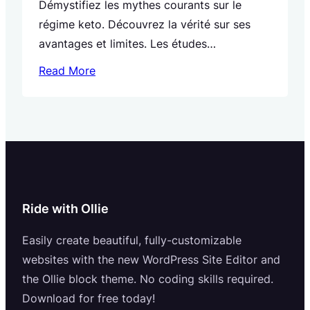
Démystifiez les mythes courants sur le
régime keto. Découvrez la vérité sur ses
avantages et limites. Les études
scientifiques confirment ses effets
Read More
bénéfiques sur la santé et la perte de poids.
Apprenez à le suivre correctement et à
surmonter les défis. Informez-vous
maintenant !
Ride with Ollie
Easily create beautiful, fully-customizable
websites with the new WordPress Site Editor and
the Ollie block theme. No coding skills required.
Download for free today!