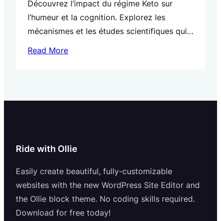
Découvrez l’impact du régime Keto sur
l’humeur et la cognition. Explorez les
mécanismes et les études scientifiques qui
soutiennent ces conclusions. Comprenez
Read More
comment intégrer le régime Keto dans un
mode de vie sain pour une meilleure santé
mentale.
Ride with Ollie
Easily create beautiful, fully-customizable
websites with the new WordPress Site Editor and
the Ollie block theme. No coding skills required.
Download for free today!