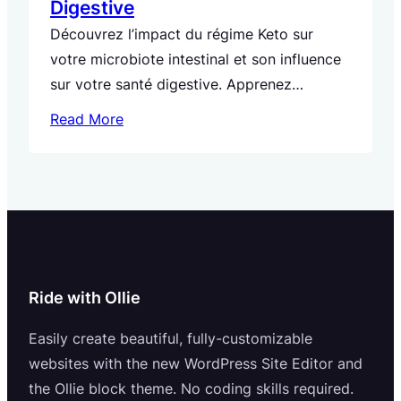
Digestive
Découvrez l’impact du régime Keto sur
votre microbiote intestinal et son influence
sur votre santé digestive. Apprenez
comment il peut affecter la composition et
Read More
la diversité du microbiote et explorez des
stratégies pour maintenir un microbiote
intestinal sain tout en suivant le régime.
Ride with Ollie
Easily create beautiful, fully-customizable
websites with the new WordPress Site Editor and
the Ollie block theme. No coding skills required.